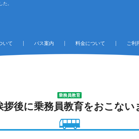
した。
ついて
バス案内
料金について
ご利
乗務員教育
挨拶後に乗務員教育をおこない