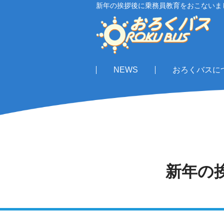
新年の挨拶後に乗務員教育をおこないま
NEWS
おろくバスに
新年の